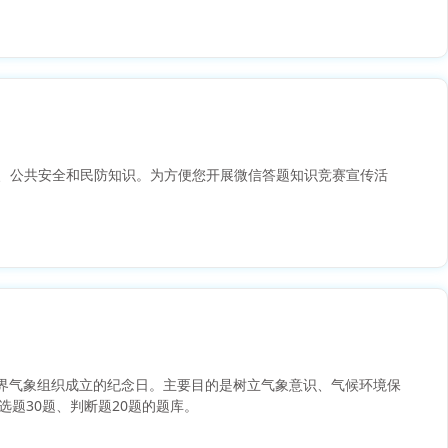
灾、公共安全和民防知识。为方便您开展微信答题知识竞赛宣传活
气象日”是世界气象组织成立的纪念日。主要目的是树立气象意识、气候环境保
题30题、判断题20题的题库。