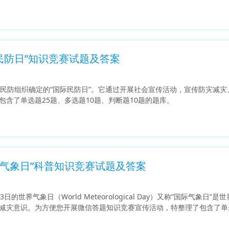
际民防日”知识竞赛试题及答案
际民防组织确定的“国际民防日”。它通过开展社会宣传活动，宣传防灾减
包含了单选题25题、多选题10题、判断题10题的题库。
世界气象日”科普知识竞赛试题及答案
3日的世界气象日（World Meteorological Day）又称“国际
减灾意识。为方便您开展微信答题知识竞赛宣传活动，特整理了包含了单选