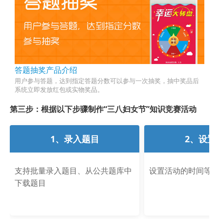
答题抽奖产品介绍
用户参与答题，达到指定答题分数可以参与一次抽奖，抽中奖品后
系统立即发放红包或实物奖品。
第三步：根据以下步骤制作“三八妇女节”知识竞赛活动
1、录入题目
2、设置
支持批量录入题目、从公共题库中
设置活动的时间等
下载题目