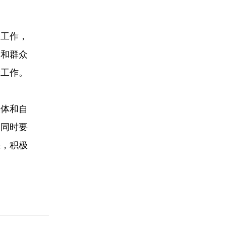
种工作，
合和群众
普工作。
媒体和自
。同时要
惑，积极