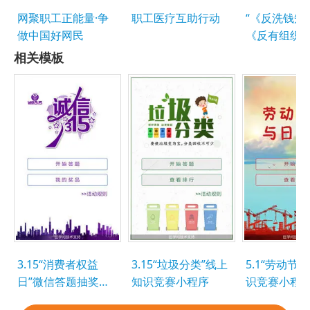
网聚职工正能量·争
职工医疗互助行动
“《反洗钱知
做中国好网民
《反有组织
法》”有奖竞
相关模板
3.15“消费者权益
3.15“垃圾分类”线上
5.1“劳动节
日”微信答题抽奖小
知识竞赛小程序
识竞赛小程
程序