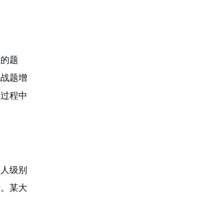
懂的题
挑战题增
题过程中
万人级别
行。某大