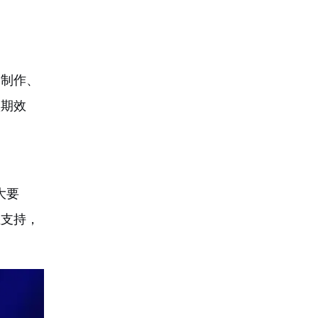
容制作、
预期效
大要
位支持，